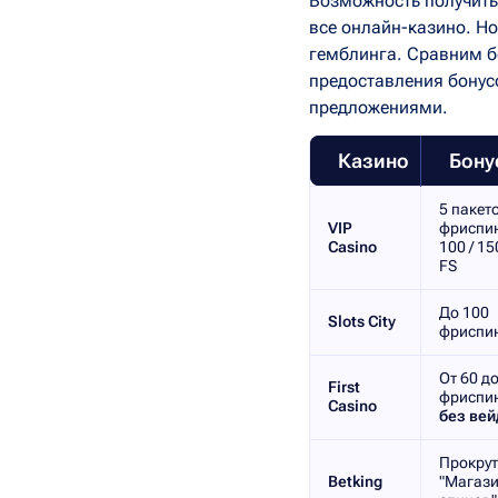
Возможность получить
все онлайн-казино. Н
гемблинга. Сравним б
предоставления бонус
предложениями.
Казино
Бону
5 пакет
VIP
фриспи
Casino
100 / 15
FS
До 100
Slots City
фриспи
От 60 д
First
фриспи
Casino
без ве
Прокрут
Betking
"Магаз