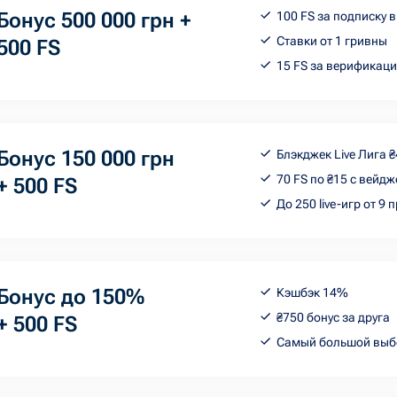
Бонус 500 000 грн +
100 FS
за подписку в
Ставки от 1 гривны
500 FS
15 FS
за верификаци
Методы оплаты
+2
Бонус 150 000 грн
Блэкджек Live Лига 
70 FS по ₴15 с вейд
+ 500 FS
До 250 live-игр от 9
Методы оплаты
+2
Бонус до 150%
Кэшбэк 14%
₴750 бонус за друга
+ 500 FS
Самый большой выб
Методы оплаты