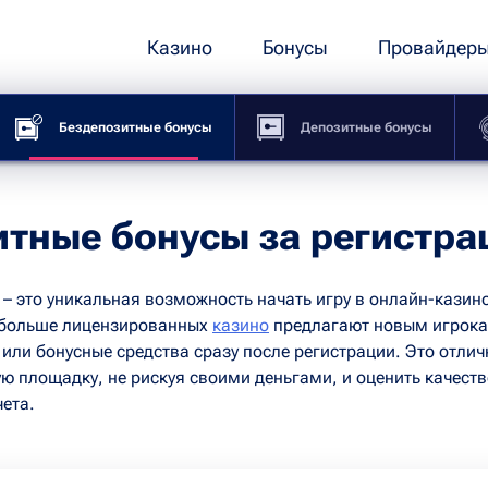
Казино
Бонусы
Провайдер
Бездепозитные бонусы
Депозитные бонусы
итные бонусы за регистр
 – это уникальная возможность начать игру в онлайн-казин
е больше лицензированных
казино
предлагают новым игрок
или бонусные средства сразу после регистрации. Это отли
ю площадку, не рискуя своими деньгами, и оценить качеств
ета.