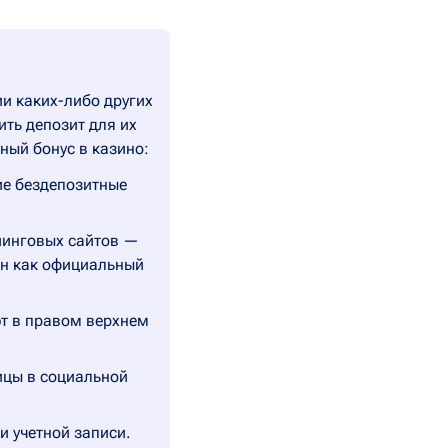
ии каких-либо других
ить депозит для их
ный бонус в казино:
ие бездепозитные
шинговых сайтов —
ан как официальный
т в правом верхнем
ицы в социальной
и учетной записи.