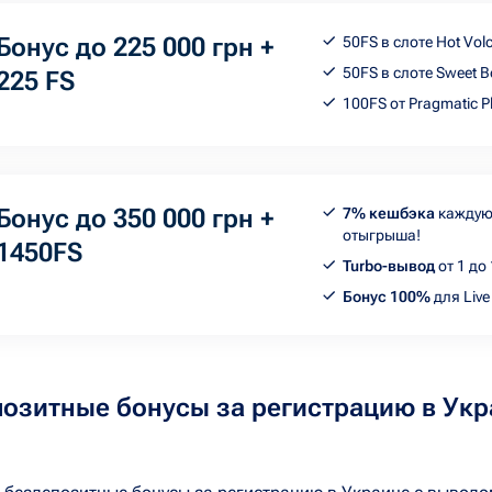
Бонус до 225 000 грн +
50FS в слоте Hot Vol
50FS в слоте Sweet 
225 FS
100FS от Pragmatic P
Методы оплаты
Бонус до 350 000 грн +
7% кешбэка
каждую 
отыгрыша!
1450FS
Turbo-вывод
от 1 до
Бонус 100%
для Live
Методы оплаты
+1
озитные бонусы за регистрацию в Укр