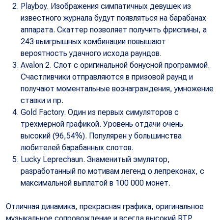
Playboy. Изображения симпатичных девушек из
известного журнала будут появляться на барабанах
аппарата. Скаттер позволяет получить фриспины, а
243 выигрышных комбинации повышают
вероятность удачного исхода раундов.
Avalon 2. Слот с оригинальной бонусной программой.
Счастливчики отправляются в призовой раунд и
получают моментальные вознаграждения, умножение
ставки и пр.
Gold Factory. Один из первых симуляторов с
трехмерной графикой. Уровень отдачи очень
высокий (96,54%). Популярен у большинства
любителей барабанных слотов.
Lucky Leprechaun. Знаменитый эмулятор,
разработанный по мотивам легенд о лепреконах, с
максимальной выплатой в 100 000 монет.
Отличная динамика, прекрасная графика, оригинальное
музыкальное сопровождение и всегда высокий RTP