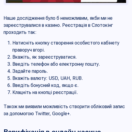
Наше дослідження було б неможливим, якби ми не
зареєструвалися в казино. Реєстрація в Слотокінг
проходить так:
Натисніть кнопку створення особистого кабінету
праворуч вгорі.
Вкажіть, як зареєструватися.
Введіть телефон або електронну пошту.
Задайте пароль.
Вкажіть валюту: USD, UAH, RUB.
Введіть бонусний код, якщо є.
Клацніть на кнопці реєстрації.
Також ми виявили можливість створити обліковий запис
за допомогою Twitter, Google+.
Верифікація в онлайн казино