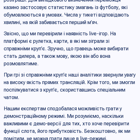
казино застосовує статистику змагань із футболу, які
обумовлюються в умовах. Числа у тикеті відповідають
хвилині, на якій забивається перший м’яч.
Звісно, що ми перевірили і наявність live-ігор. На
платформі є рулетка, карти, в які ми зіграли зі
справжніми круп’є. Зручно, що гравець може вибирати
стать дилера, а також мову, якою він або вона
розмовлятиме.
При грі зі справжніми круп’є наші аналітики звернули увагу
на високу якість прямих трансляцій. Крім того, ми змогли
поспілкуватися з круп’є, скориставшись спеціальним
чатом.
Нашим експертам сподобалася можливість грати у
демонстраційному режимі. Ми розуміємо, наскільки
важливими є демо-версії для тих, хто хоче перевірити
функції слота, його прибутковість. Безкоштовно, як ми
помітили, не можна грати лише в live-режимі.