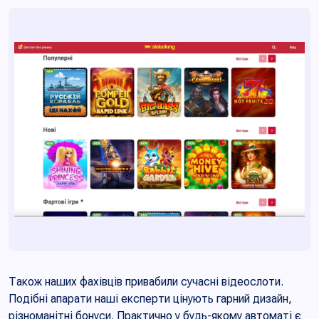
Також наших фахівців привабили сучасні відеослоти.
Подібні апарати наші експерти цінують гарний дизайн,
різноманітні бонуси. Практично у будь-якому автоматі є