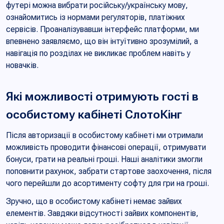
футері можна вибрати російську/українську мову,
ознайомитись із нормами регуляторів, платіжних
сервісів. Проаналізувавши інтерфейс платформи, ми
впевнено заявляємо, що він інтуїтивно зрозумілий, а
навігація по розділах не викликає проблем навіть у
новачків.
Які можливості отримують гості в
особистому кабінеті СлотоКінг
Після авторизації в особистому кабінеті ми отримали
можливість проводити фінансові операції, отримувати
бонуси, грати на реальні гроші. Наші аналітики змогли
поповнити рахунок, забрати стартове заохочення, після
чого перейшли до асортименту софту для гри на гроші.
Зручно, що в особистому кабінеті немає зайвих
елементів. Завдяки відсутності зайвих компонентів,