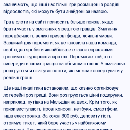
зазначають, що інші настільні ігри розміщені в розділі
відеослотів, які можуть бути знайдені за назвою.
Гра в слоти на сайті приносить більше призів, якщо
брати участь у змаганнях з рештою гравців. Змагання
передбачають великі призові фонди, лояльні умови.
Зазвичай для перемоги, як встановила наша команда,
необхідно зробити якнайбільше ставок справжніми
грошима в турнірних апаратах. Перемагає той, хто
випередить інших гравців за обсягом ставок. У змаганнях
розігруються статусні поїнти, які можна конвертувати у
реальні гроші.
Ще наші аналітики встановили, що казино організовує
лотерейні розіграші. Вони розігруються цінні подарунки,
наприклад, путівка на Мальдіви на двох. Крім того, як
призи виступають ігрові консолі, нетбуки, смартфони,
інша електроніка. За кожні 300 руб. депозиту гість
отримує тикет, який бере участь у найближчому
розіграші. Для випадкового визначення переможця