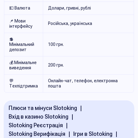
💵 Валюта
Долари, гривні, рублі
📌 Мови
Російська, українська
інтерфейсу
💲
Мінімальний
100 грн.
депозит
💰 Мінімальне
200 грн.
виведення
💬
Онлайн-чат, телефон, електронна
Техпідтримка
пошта
Плюси та мінуси Slotoking
Вхід в казино Slotoking
Slotoking Реєстрація
Slotoking Верифікація
Ігри в Slotoking