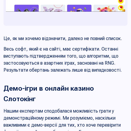
Це, як ми хочемо відзначити, далеко не повний список.
Весь софт, який є на сайті, має сертифікати. Останні
виступають підтвердженням того, що алгоритми, що
застосовуються в азартних іграх, засновані на RNG.
Результати обертань залежать лише від випадковості.
Демо-ігри в онлайн казино
Слотокінг
Нашим експертам сподобалася можливість грати у
демонстраційному режимі. Ми розуміємо, наскільки
важливими є демо-версії для тих, хто хоче перевірити