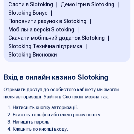
Слоти в Slotoking
Демо ігри в Slotoking
Slotoking Бонус
Поповнити рахунок в Slotoking
Мобільна версія Slotoking
Скачати мобільний додаток Slotoking
Slotoking Технічна підтримка
Slotoking Висновки
Вхід в онлайн казино Slotoking
Отримати доступ до особистого кабінету ми змогли
після авторизації. Увійти в Слотокінг можна так:
Натисніть кнопку авторизації.
Вкажіть телефон або електронну пошту.
Напишіть пароль.
Клацніть по кнопці входу.