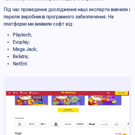
Під час проведення дослідження наші експерти вивчили і
перелік виробників програмного забезпечення. На
платформі ми виявили софт від:
Playtech;
Evoplay;
Mega Jack;
Belatra;
NetEnt.