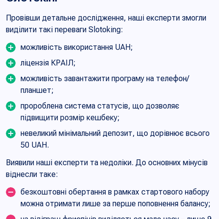
Провівши детальне дослідження, наші експерти змогли
виділити такі переваги Slotoking:
можливість використання UAH;
ліцензія КРАІЛ;
можливість завантажити програму на телефон/
планшет;
пророблена система статусів, що дозволяє
підвищити розмір кешбеку;
невеликий мінімальний депозит, що дорівнює всього
50 UAH.
Виявили наші експерти та недоліки. До основних мінусів
віднесли таке:
безкоштовні обертання в рамках стартового набору
можна отримати лише за перше поповнення балансу;