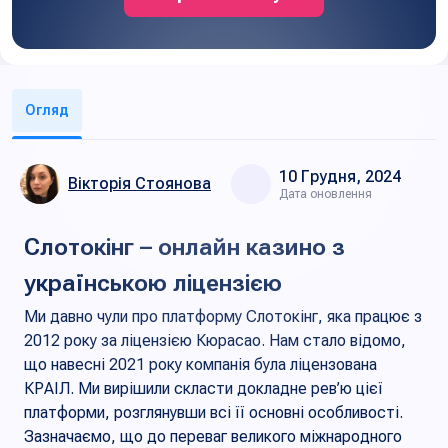
Огляд
10 Грудня, 2024
Вікторія Стоянова
Дата оновлення
Слотокінг – онлайн казино з
українською ліцензією
Ми давно чули про платформу Слотокінг, яка працює з
2012 року за ліцензією Кюрасао. Нам стало відомо,
що навесні 2021 року компанія була ліцензована
КРАІЛ. Ми вирішили скласти докладне рев’ю цієї
платформи, розглянувши всі її основні особливості.
Зазначаємо, що до переваг великого міжнародного