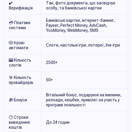
✔️
Так, фото документа, що засвідчує
Верифікація
особу, та банківської картки
Банківські картки, інтернет-банкінг,
💳 Платіжні
Payeer, Perfect Money, AdvCash,
системи
YooMoney, WebMoney, SMS
🎲 Ігрові
Слоти, настільні ігри, лотереї, live ігри
автомати
🎰 Кількість
2500+
слотів
🎯 Кількість
50+
провайдерів
Вітальний бонус, подарунок на іменини,
🎁 Бонуси
релоади, кешбек, привілеї за участь у
програмі лояльності
🕑 Строки
виведення
До 24 годин
коштів