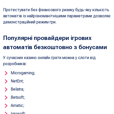
Протестувати без фінансового ризику будь-яку кількість
автоматів із найрізноманітнішими параметрами дозволяє
демонстраційний режим гри.
Популярні провайдери ігрових
автоматів безкоштовно з бонусами
У сучасних казино онлайн грати можна у слоти від
розробників:
Microgaming;
NetEnt;
Belatra;
Betsoft;
Amatic;
Igrosoft;