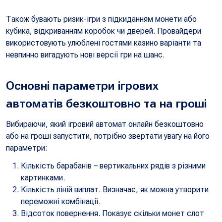
Також бувають ризик-ігри з підкиданням монети або
кубика, відкриванням коробок чи дверей. Провайдери
використовують улюблені гостями казино варіанти та
невпинно вигадують нові версії гри на шанс.
Основні параметри ігрових
автоматів безкоштовно та на гроші
Вибираючи, який ігровий автомат онлайн безкоштовно
або на гроші запустити, потрібно звертати увагу на його
параметри:
Кількість барабанів – вертикальних рядів з різними
картинками.
Кількість ліній виплат. Визначає, як можна утворити
переможні комбінації.
Відсоток повернення. Показує скільки монет слот