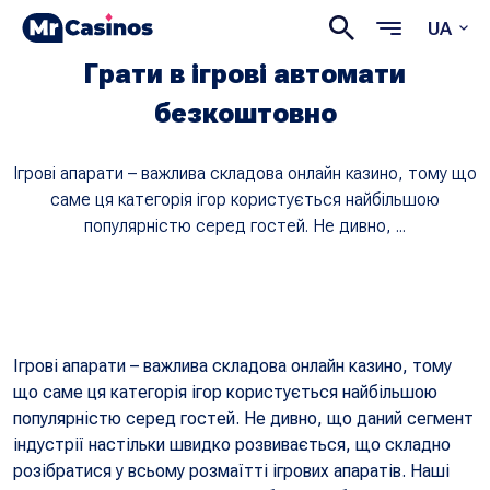
UA
Грати в ігрові автомати
безкоштовно
Ігрові апарати – важлива складова онлайн казино, тому що
саме ця категорія ігор користується найбільшою
популярністю серед гостей. Не дивно, ...
Ігрові апарати – важлива складова онлайн казино, тому
що саме ця категорія ігор користується найбільшою
популярністю серед гостей. Не дивно, що даний сегмент
індустрії настільки швидко розвивається, що складно
розібратися у всьому розмаїтті ігрових апаратів. Наші