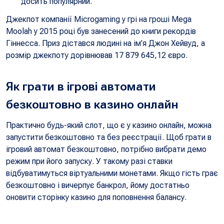
досить популярний.
Джекпот компанії Microgaming у грі на гроші Mega
Moolah у 2015 році був занесений до книги рекордів
Гіннесса. Приз дістався людині на ім'я Джон Хейвуд, а
розмір джекпоту дорівнював 17 879 645,12 євро.
Як грати в ігрові автомати
безкоштовно в казино онлайн
Практично будь-який слот, що є у казино онлайн, можна
запустити безкоштовно та без реєстрації. Щоб грати в
ігровий автомат безкоштовно, потрібно вибрати демо
режим при його запуску. У такому разі ставки
відбуватимуться віртуальними монетами. Якщо гість грає
безкоштовно і вичерпує банкрол, йому достатньо
оновити сторінку казино для поповнення балансу.