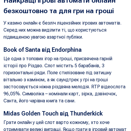
Найкращі ігрові автомати онлайн
безкоштовно та для гри на гроші
У казино онлайн є безліч ліцензійних ігрових автоматів.
Серед них можна виділити ті, що користуються
підвищеною увагою азартної публіки.
Book of Santa від Endorphina
Це одна з топових ігор на гроші, присвячена гарній
історії про Різдво. Слот містить 5 барабанів, 3
горизонтальні ряди. Поле стилізоване під затишну
вітальню з каміном, а як саундтрек у грі на гроші
застосовується ніжна різдвяна мелодія. RTP відеослота
96,05%. Символіка – номінали карт, зірка, дзвіночок,
Санта, його чарівна книга та сани.
Midas Golden Touch від Thunderkick
Грати онлайн у цей слот варто кожному, хто хоче
отримувати великі виграші. Якщо грати в ігровий автомат