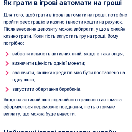
Як грати в ігрові автомати на гроші
Для того, щоб грати в ігрові автомати на гроші, потрібно
пройти реєстрацію в казино і внести кошти на рахунок.
Після внесення депозиту можна вибирати, у що в онлайн
казино грати. Коли гість запустить гру на гроші, йому
потрібно:
вибрати кількість активних ліній, якщо є така опція;
визначити цінність однієї монети;
зазначити, скільки кредитів має бути поставлено на
одну лінію;
запустити обертання барабанів.
Якщо на активній лінії ліцензійного грального автомата
сформується переможне поєднання, гість отримає
виплату, що можна буде вивести.