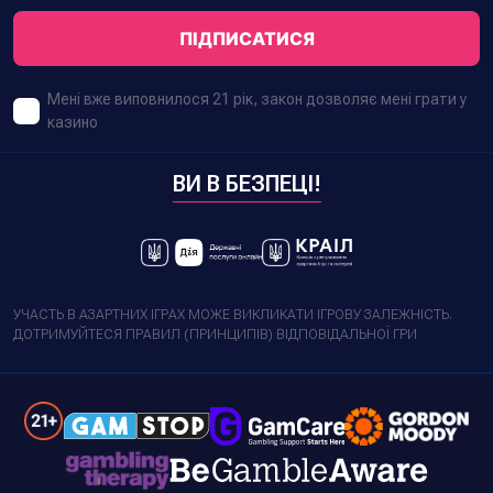
ПІДПИСАТИСЯ
Мені вже виповнилося 21 рік, закон дозволяє мені грати у
казино
ВИ В БЕЗПЕЦІ!
УЧАСТЬ В АЗАРТНИХ ІГРАХ МОЖЕ ВИКЛИКАТИ ІГРОВУ ЗАЛЕЖНІСТЬ.
ДОТРИМУЙТЕСЯ ПРАВИЛ (ПРИНЦИПІВ) ВІДПОВІДАЛЬНОЇ ГРИ