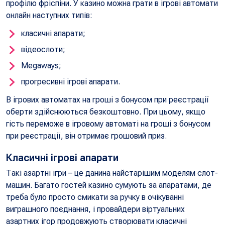
профілю фріспіни. У казино можна грати в ігрові автомати
онлайн наступних типів:
класичні апарати;
відеослоти;
Megaways;
прогресивні ігрові апарати.
В ігрових автоматах на гроші з бонусом при реєстрації
оберти здійснюються безкоштовно. При цьому, якщо
гість переможе в ігровому автоматі на гроші з бонусом
при реєстрації, він отримає грошовий приз.
Класичні ігрові апарати
Такі азартні ігри – це данина найстарішим моделям слот-
машин. Багато гостей казино сумують за апаратами, де
треба було просто смикати за ручку в очікуванні
виграшного поєднання, і провайдери віртуальних
азартних ігор продовжують створювати класичні