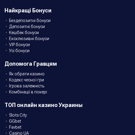
Найкращі Бонуси
Бездепозитні бонуси
Депозитні бонуси
Кешбек бонуси
Ексклюзивні бонуси
VIP бонуси
Усі бонуси
Допомога Гравцям
Як обрати казино
Кодекс чесної гри
Ігрова залежність
Комбінації в покері
ТОП онлайн казино Украины
Slots City
GGbet
Favbet
Casino UA