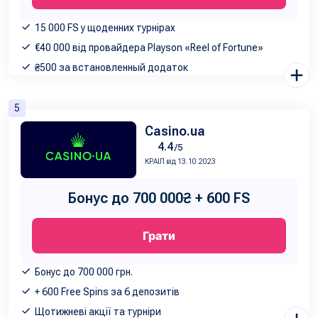
15 000 FS у щоденних турнірах
€40 000 від провайдера Playson «Reel of Fortune»
₴500 за встановленный додаток
Загальна інформація
5
Кількість ігор
Wager
Мін. депозит
Шв. виводу
1000+
x35
100 грн
до 24 г.
Casino.ua
Методи оплати
4.4
/5
КРАІЛ від 13.10.2023
Cлужба підтримки
Бонус до 700 000₴ + 600 FS
Цілодобово
support@supergra.com.ua
Грати
Бонус до 700 000 грн.
+ 600 Free Spins за 6 депозитів
Щотижневі акції та турніри