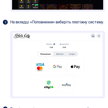
На вкладці «Поповнення» виберіть платіжну систему.