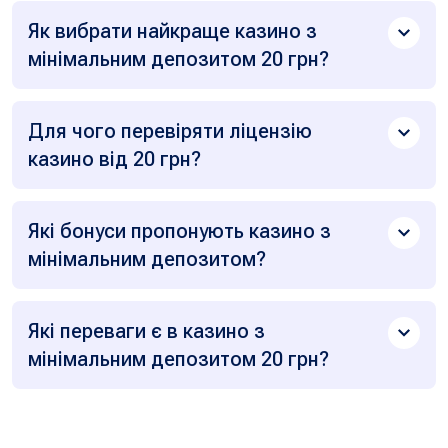
Як вибрати найкраще казино з
мінімальним депозитом 20 грн?
Для чого перевіряти ліцензію
казино від 20 грн?
Які бонуси пропонують казино з
мінімальним депозитом?
Які переваги є в казино з
мінімальним депозитом 20 грн?