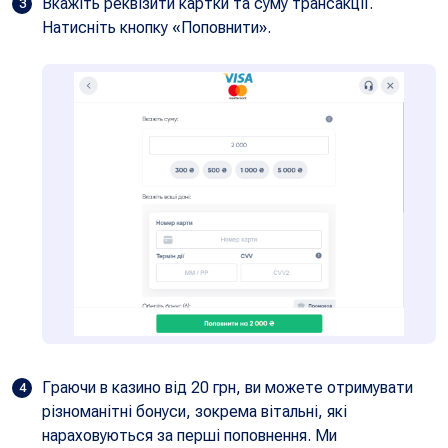
Вкажіть реквізити картки та суму трансакції.
Натисніть кнопку «Поповнити».
Граючи в казино від 20 грн, ви можете отримувати
різноманітні бонуси, зокрема вітальні, які
нараховуються за перші поповнення. Ми