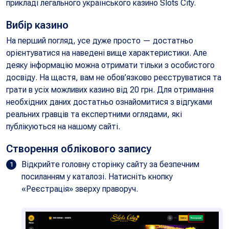
прикладі легального українського казино Slots City.
Вибір казино
На перший погляд, усе дуже просто — достатньо
орієнтуватися на наведені вище характеристики. Але
деяку інформацію можна отримати тільки з особистого
досвіду. На щастя, вам не обов’язково реєструватися та
грати в усіх можливих казино від 20 грн. Для отримання
необхідних даних достатньо ознайомитися з відгуками
реальних гравців та експертними оглядами, які
публікуються на нашому сайті.
Створення облікового запису
Відкрийте головну сторінку сайту за безпечним
посиланням у каталозі. Натисніть кнопку
«Реєстрація» зверху праворуч.