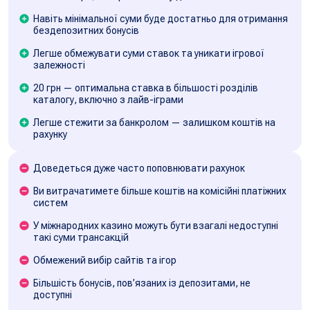
Навіть мінімальної суми буде достатньо для отримання
бездепозитних бонусів
Легше обмежувати суми ставок та уникати ігрової
залежності
20 грн — оптимальна ставка в більшості розділів
каталогу, включно з лайв-іграми
Легше стежити за банкролом — залишком коштів на
рахунку
Доведеться дуже часто поповнювати рахунок
Ви витрачатимете більше коштів на комісійні платіжних
систем
У міжнародних казино можуть бути взагалі недоступні
такі суми трансакцій
Обмежений вибір сайтів та ігор
Більшість бонусів, пов’язаних із депозитами, не
доступні