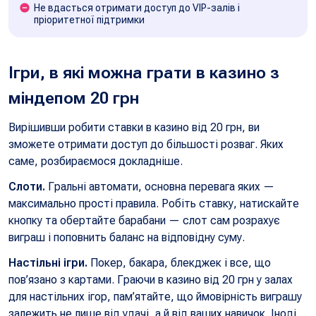
Не вдасться отримати доступ до VIP-залів і
пріоритетної підтримки
Ігри, в які можна грати в казино з
міндепом 20 грн
Вирішивши робити ставки в казино від 20 грн, ви
зможете отримати доступ до більшості розваг. Яких
саме, розбираємося докладніше.
Слоти.
Гральні автомати, основна перевага яких —
максимально прості правила. Робіть ставку, натискайте
кнопку та обертайте барабани — слот сам розрахує
виграш і поповнить баланс на відповідну суму.
Настільні ігри.
Покер, бакара, блекджек і все, що
пов’язано з картами. Граючи в казино від 20 грн у залах
для настільних ігор, пам’ятайте, що ймовірність виграшу
залежить не лише від удачі, а й від ваших навичок. Іноді