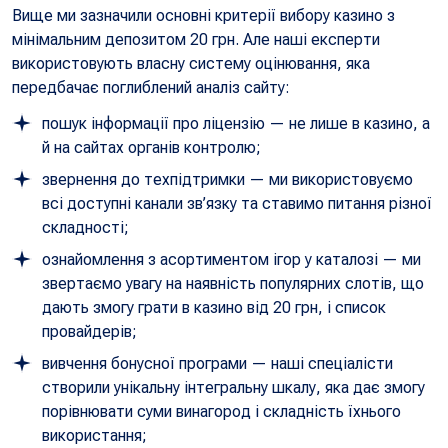
Вище ми зазначили основні критерії вибору казино з
мінімальним депозитом 20 грн. Але наші експерти
використовують власну систему оцінювання, яка
передбачає поглиблений аналіз сайту:
пошук інформації про ліцензію — не лише в казино, а
й на сайтах органів контролю;
звернення до техпідтримки — ми використовуємо
всі доступні канали зв’язку та ставимо питання різної
складності;
ознайомлення з асортиментом ігор у каталозі — ми
звертаємо увагу на наявність популярних слотів, що
дають змогу грати в казино від 20 грн, і список
провайдерів;
вивчення бонусної програми — наші спеціалісти
створили унікальну інтегральну шкалу, яка дає змогу
порівнювати суми винагород і складність їхнього
використання;