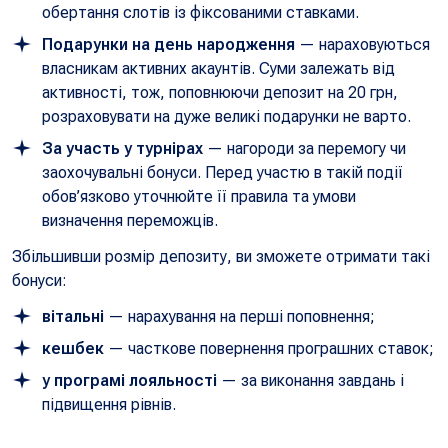
обертання слотів із фіксованими ставками.
Подарунки на день народження
— нараховуються
власникам активних акаунтів. Суми залежать від
активності, тож, поповнюючи депозит на 20 грн,
розраховувати на дуже великі подарунки не варто.
За участь у турнірах
— нагороди за перемогу чи
заохочувальні бонуси. Перед участю в такій події
обов’язково уточнюйте її правила та умови
визначення переможців.
Збільшивши розмір депозиту, ви зможете отримати такі
бонуси:
вітальні
— нарахування на перші поповнення;
кешбек
— часткове повернення програшних ставок;
у програмі лояльності
— за виконання завдань і
підвищення рівнів.