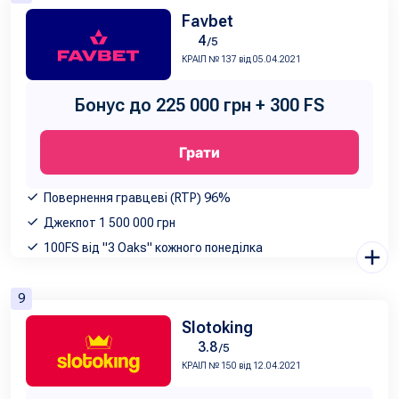
2000+
35
100 грн
до 24 г.
Favbet
Методи оплати
4
/5
КРАІЛ № 137 від 05.04.2021
+1
Cлужба підтримки
Бонус до 225 000 грн + 300 FS
24/7
support@casino.ua
Грати
Повернення гравцеві (RTP) 96%
Джекпот 1 500 000 грн
100FS від "3 Oaks" кожного понеділка
Загальна інформація
9
Кількість ігор
Wager
Мін. депозит
Шв. виводу
1500+
х25
100 грн
до 24 г.
Slotoking
Методи оплати
3.8
/5
КРАІЛ № 150 від 12.04.2021
+2