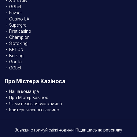
Slots City
GGbet
Favbet
Casino UA
Supergra
First casino
Champion
Slotoking
BETON
Betking
Gorilla
GGbet
Про Містера Казіноса
Наша команда
Про Містер Казінос
Як ми перевіряємо казино
Критерії якісного казино
Завжди отримуй свіжі новини!
Підпишись на розсилку