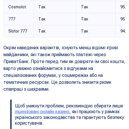
Cosmolot
Так
Так
95.6
777
Так
Так
95
Slotor 777
Так
Так
94.7
Окрім наведених варіантів, існують менш відомі ігрові
майданчики, які також приймають платежі через
ПриватБанк. Проте перед тим як довіряти їм свої кошти,
варто уважно ознайомитися з відгуками на
спеціалізованих форумах, у соцмережах або на
тематичних ресурсах. Це дозволить знизити ризик
співпраці з шахраями.
Щоб уникнути проблем, рекомендую обирати лише
ліцензовані онлайн казино
, які працюють у рамках
українського законодавства та гарантують безпеку
користувачів.