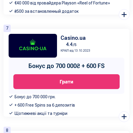
€40 000 від провайдера Playson «Reel of Fortune»
₴500 за встановленный додаток
Загальна інформація
7
Кількість ігор
Wager
Мін. депозит
Шв. виводу
1000+
x35
100 грн
до 24 г.
Casino.ua
Методи оплати
4.4
/5
КРАІЛ від 13.10.2023
Cлужба підтримки
Бонус до 700 000₴ + 600 FS
Цілодобово
support@supergra.com.ua
Грати
Бонус до 700 000 грн.
+ 600 Free Spins за 6 депозитів
Щотижневі акції та турніри
Загальна інформація
8
Кількість ігор
Wager
Мін. депозит
Шв. виводу