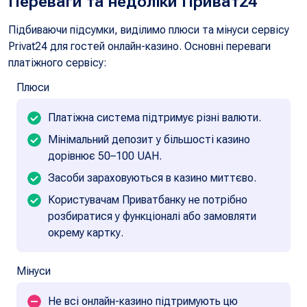
Переваги та недоліки Приват24
Підбиваючи підсумки, виділимо плюси та мінуси сервісу
Privat24 для гостей онлайн-казино. Основні переваги
платіжного сервісу:
Плюси
Платіжна система підтримує різні валюти.
Мінімальний депозит у більшості казино
дорівнює 50–100 UAH.
Засоби зараховуються в казино миттєво.
Користувачам Приватбанку не потрібно
розбиратися у функціоналі або замовляти
окрему картку.
Мінуси
Не всі онлайн-казино підтримують цю