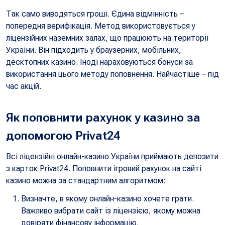
Так само виводяться гроші. Єдина відмінність –
попередня верифікація. Метод використовується у
ліцензійних наземних залах, що працюють на території
України. Він підходить у браузерних, мобільних,
десктопних казино. Іноді нараховуються бонуси за
використання цього методу поповнення. Найчастіше – під
час акцій.
Як поповнити рахунок у казино за
допомогою Privat24
Всі ліцензійні онлайн-казино України приймають депозити
з карток Privat24. Поповнити ігровий рахунок на сайті
казино можна за стандартним алгоритмом:
Визначте, в якому онлайн-казино хочете грати.
Важливо вибрати сайт із ліцензією, якому можна
довіряти фінансову інформацію.