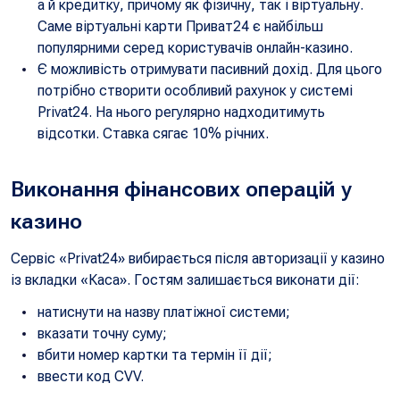
а й кредитку, причому як фізичну, так і віртуальну.
Саме віртуальні карти Приват24 є найбільш
популярними серед користувачів онлайн-казино.
Є можливість отримувати пасивний дохід. Для цього
потрібно створити особливий рахунок у системі
Privat24. На нього регулярно надходитимуть
відсотки. Ставка сягає 10% річних.
Виконання фінансових операцій у
казино
Сервіс «Privat24» вибирається після авторизації у казино
із вкладки «Каса». Гостям залишається виконати дії:
натиснути на назву платіжної системи;
вказати точну суму;
вбити номер картки та термін її дії;
ввести код CVV.