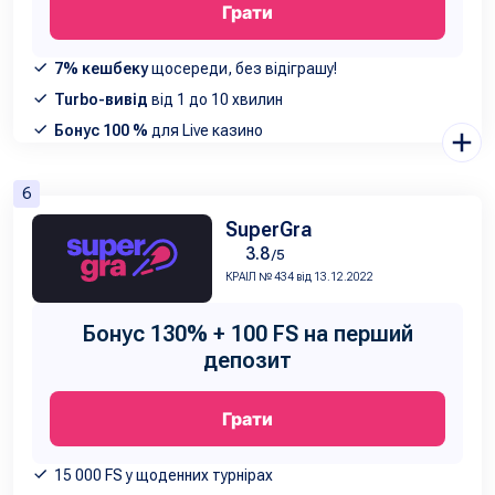
Грати
7% кешбеку
щосереди, без відіграшу!
Turbo-вивід
від 1 до 10 хвилин
Бонус 100 %
для Live казино
Загальна інформація
6
Кількість ігор
Wager
Мін. депозит
Шв. виводу
6000+
x35
100 грн
до 10 хв
SuperGra
Методи оплати
3.8
/5
КРАІЛ № 434 від 13.12.2022
Cлужба підтримки
Бонус 130% + 100 FS на перший
депозит
Цілодобово
support@777.ua
0 800 357 218
Грати
15 000 FS у щоденних турнірах