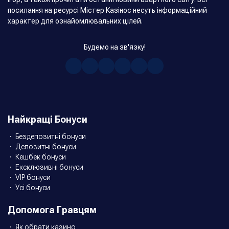
посилання на ресурсі Містер Казінос несуть інформаційний
характер для ознайомлювальних цілей.
Будемо на зв'язку!
Найкращі Бонуси
Бездепозитні бонуси
Депозитні бонуси
Кешбек бонуси
Ексклюзивні бонуси
VIP бонуси
Усі бонуси
Допомога Гравцям
Як обрати казино