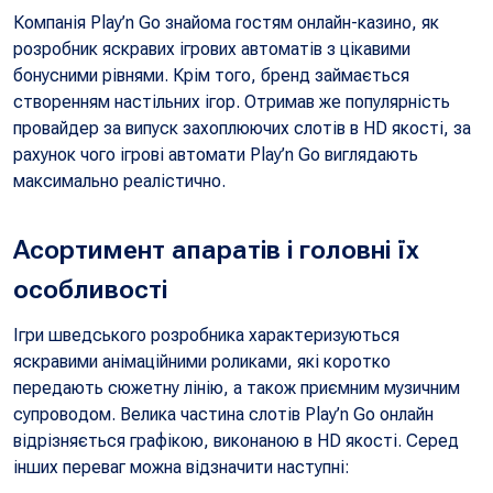
Компанія Play’n Go знайома гостям онлайн-казино, як
розробник яскравих ігрових автоматів з цікавими
бонусними рівнями. Крім того, бренд займається
створенням настільних ігор. Отримав же популярність
провайдер за випуск захоплюючих слотів в HD якості, за
рахунок чого ігрові автомати Play’n Go виглядають
максимально реалістично.
Асортимент апаратів і головні їх
особливості
Ігри шведського розробника характеризуються
яскравими анімаційними роликами, які коротко
передають сюжетну лінію, а також приємним музичним
супроводом. Велика частина слотів Play’n Go онлайн
відрізняється графікою, виконаною в HD якості. Серед
інших переваг можна відзначити наступні: