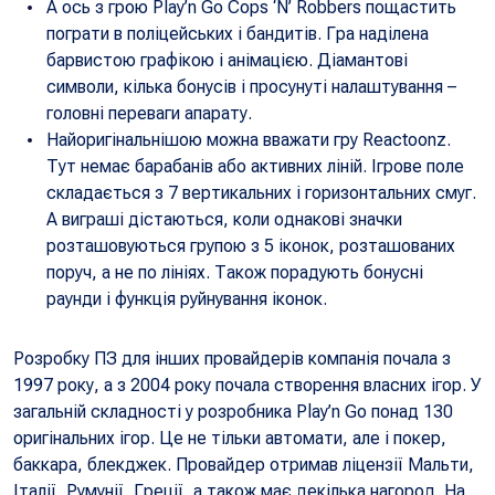
А ось з грою Play’n Go Cops ‘N’ Robbers пощастить
пограти в поліцейських і бандитів. Гра наділена
барвистою графікою і анімацією. Діамантові
символи, кілька бонусів і просунуті налаштування –
головні переваги апарату.
Найоригінальнішою можна вважати гру Reactoonz.
Тут немає барабанів або активних ліній. Ігрове поле
складається з 7 вертикальних і горизонтальних смуг.
А виграші дістаються, коли однакові значки
розташовуються групою з 5 іконок, розташованих
поруч, а не по лініях. Також порадують бонусні
раунди і функція руйнування іконок.
Розробку ПЗ для інших провайдерів компанія почала з
1997 року, а з 2004 року почала створення власних ігор. У
загальній складності у розробника Play’n Go понад 130
оригінальних ігор. Це не тільки автомати, але і покер,
баккара, блекджек. Провайдер отримав ліцензії Мальти,
Італії, Румунії, Греції, а також має декілька нагород. На