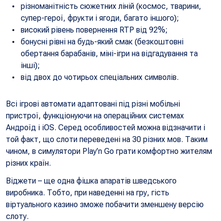
різноманітність сюжетних ліній (космос, тварини,
супер-герої, фрукти і ягоди, багато іншого);
високий рівень повернення RTP від ​​92%;
бонусні рівні на будь-який смак (безкоштовні
обертання барабанів, міні-ігри на відгадування та
інші);
від двох до чотирьох спеціальних символів.
Всі ігрові автомати адаптовані під різні мобільні
пристрої, функціонуючи на операційних системах
Андроїд і iOS. Серед особливостей можна відзначити і
той факт, що слоти переведені на 30 різних мов. Таким
чином, в симулятори Play’n Go грати комфортно жителям
різних країн.
Віджети – ще одна фішка апаратів шведського
виробника. Тобто, при наведенні на гру, гість
віртуального казино зможе побачити зменшену версію
слоту.